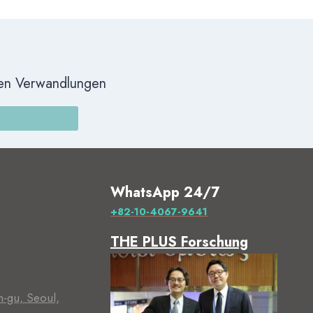
ten Verwandlungen
WhatsApp 24/7
+82-10-4067-9641
THE PLUS Forschung
m-gu, Seoul,