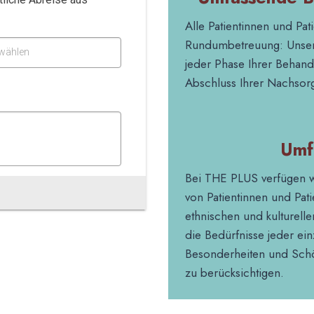
Alle Patientinnen und Pa
Rundumbetreuung: Unser 
wählen
jeder Phase Ihrer Behan
Abschluss Ihrer Nachsor
Umf
Bei THE PLUS verfügen w
von Patientinnen und Pati
ethnischen und kulturell
die Bedürfnisse jeder ei
Besonderheiten und Schön
zu berücksichtigen.