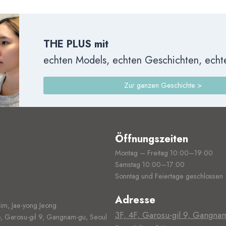
THE PLUS mit
echten Models, echten Geschichten, ech
Zur ganzen Geschichte >
Öffnungszeiten
Montag – Freitag 10:00–19:00
Samstag 10:00–17:00
Sonntag und Feiertage geschlossen
Adresse
Kim, Jae-yong Jeong
3F, 4F, Garosu-gil 9, Gangna
, Garosu-gil 9, Gangnam-gu, Seoul