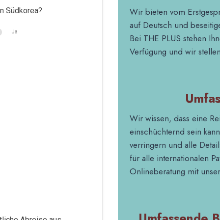
in Südkorea?
Wir bieten vom Erstgesp
auf Deutsch und beseiti
Ja
Bei THE PLUS stehen Ihn
Verfügung und wir stelle
Umfas
Wir wissen, dass eine Re
einschüchternd sein kann
verringern und alle Deta
für alle internationalen P
Onlineberatung mit unser
Umfassende B
tliche Abreise aus