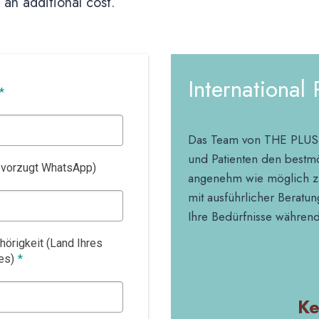
 an additional cost.
International
*
Das Team von THE PLUS ist
und Patienten den bestmö
evorzugt WhatsApp)
angenehm wie möglich zu 
mit ausführlicher Beratun
Ihre Bedürfnisse währen
örigkeit (Land Ihres
es)
*
Ke