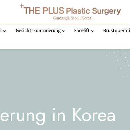
r
Gesichtskonturierung
Facelift
Brustoperat
nerung in Korea