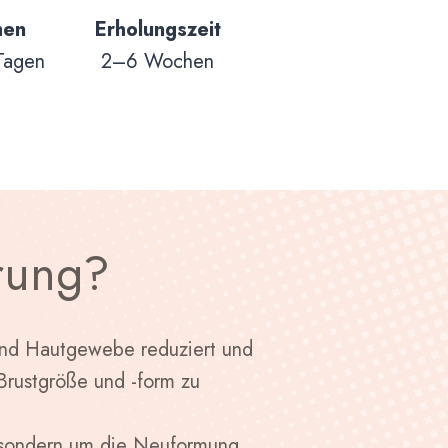
hen
Erholungszeit
Tagen
2–6 Wochen
erung?
 und Hautgewebe reduziert und
Brustgröße und -form zu
e, sondern um die Neuformung