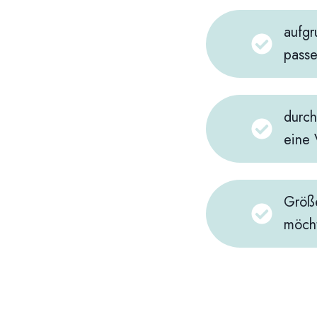
aufgr
passe
durch
eine 
Größe
möch