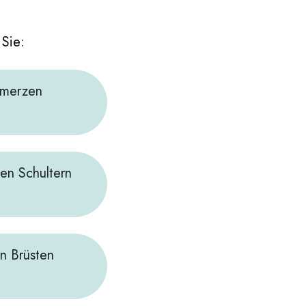
 Sie:
hmerzen
en Schultern
n Brüsten