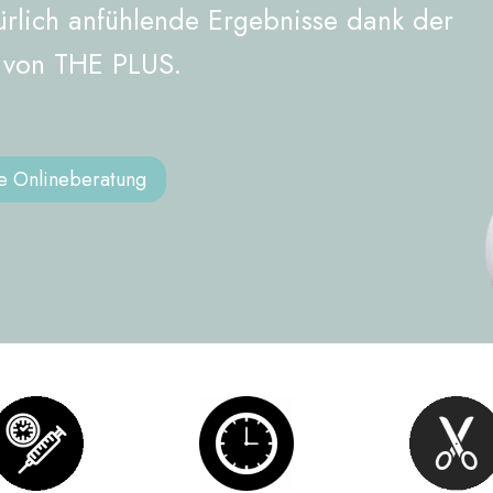
ürlich anfühlende Ergebnisse dank der
e von THE PLUS.
se Onlineberatung