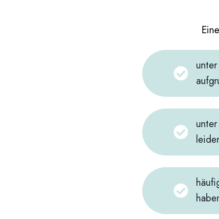
Eine
unter
aufgr
unter
leide
häufi
habe