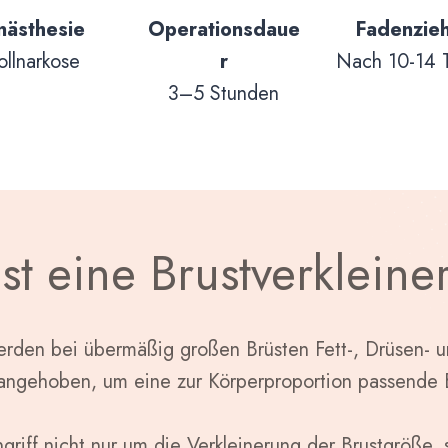
nästhesie
Operationsdaue
Fadenzie
ollnarkose
r
Nach 10-14 
3–5 Stunden
st eine Brustverklein
werden bei übermäßig großen Brüsten Fett-, Drüsen-
ig angehoben, um eine zur Körperproportion passende 
ngriff nicht nur um die Verkleinerung der Brustgröß