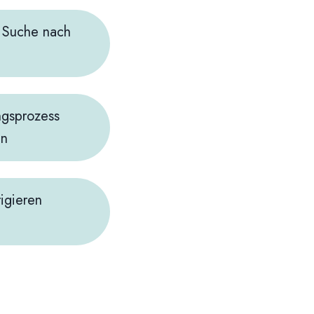
r Suche nach
ngsprozess
en
igieren