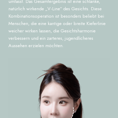
umfasst. Das Gesamtergebnis ist eine schlanke,
natürlich wirkende „V-Line“ des Gesichts. Diese
Kombinationsoperation ist besonders beliebt bei
Menschen, die eine kantige oder breite Kieferlinie
weicher wirken lassen, die Gesichtsharmonie
verbessern und ein zarteres, jugendlicheres
Aussehen erzielen möchten.