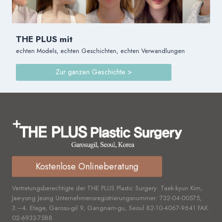
ZYGOMAREDUKTION
THE PLUS mit
echten Models, echten Geschichten, echten Verwandlungen
Zur ganzen Geschichte >
Kostenlose Onlineberatung
Vertretungsberechtigte der THE PLUS Plastic Surgery: Taek-kyun Kim,
Jae-yong Jeong Unternehmensregistrierungsnummer:
732-04-00575,
3.–4. Etage, Garosu-gil 9, Gangnam-gu, Seoul
82-10-4067-9641
FAX.
02-6933-7588