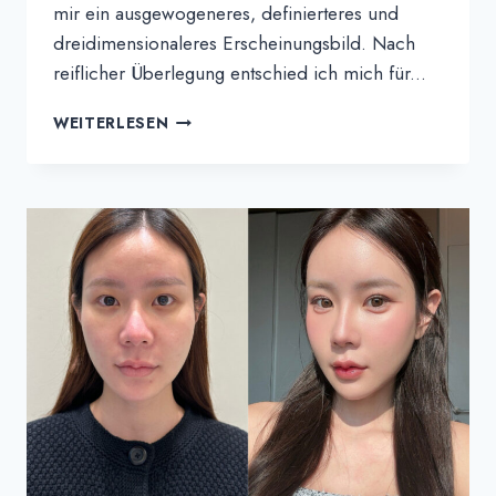
mir ein ausgewogeneres, definierteres und
dreidimensionaleres Erscheinungsbild. Nach
reiflicher Überlegung entschied ich mich für...
INTIRA'S
WEITERLESEN
ERFAHRUNGSBERICHT
|
AUGEN,
NASE
UND
KINNKORREKTUR
BEI
THEPLUS