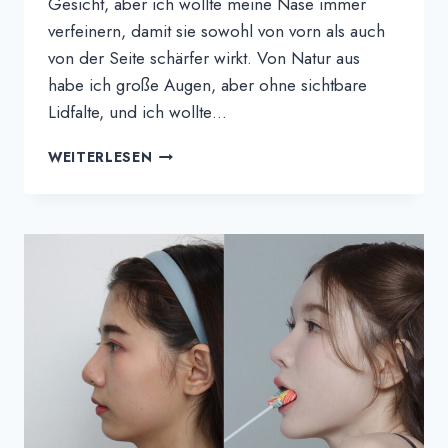
Gesicht, aber ich wollte meine Nase immer
verfeinern, damit sie sowohl von vorn als auch
von der Seite schärfer wirkt. Von Natur aus
habe ich große Augen, aber ohne sichtbare
Lidfalte, und ich wollte…
MOONPEARS
WEITERLESEN
ERFAHRUNGSBERICHT
|
DEZENTE,
ABER
WUNDERSCHÖNE
VERÄNDERUNGEN
AN
NASE,
AUGEN
UND
DURCH
FETTTRANSFER
BEI
THE