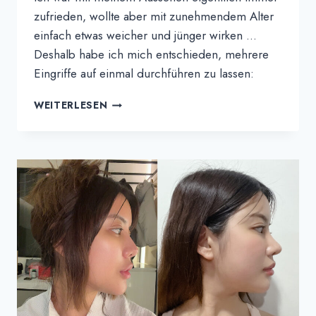
zufrieden, wollte aber mit zunehmendem Alter
einfach etwas weicher und jünger wirken …
Deshalb habe ich mich entschieden, mehrere
Eingriffe auf einmal durchführen zu lassen:
HONG'S
WEITERLESEN
ERFAHRUNGSBERICHT
|
MEINE
ALL-
IN-
ONE
GESICHTS-
UND
KÖRPERTRANSFORMATION
BEI
THEPLUS