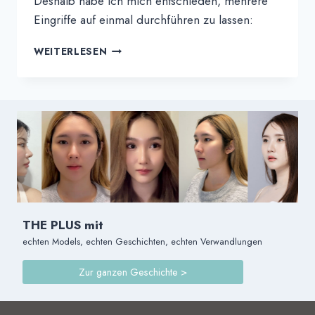
Deshalb habe ich mich entschieden, mehrere
Eingriffe auf einmal durchführen zu lassen:
HONG'S
WEITERLESEN
ERFAHRUNGSBERICHT
|
MEINE
ALL-
IN-
ONE
GESICHTS-
UND
KÖRPERTRANSFORMATION
BEI
THEPLUS
THE PLUS mit
echten Models, echten Geschichten, echten Verwandlungen
Zur ganzen Geschichte >