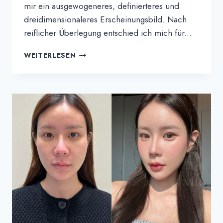
mir ein ausgewogeneres, definierteres und
dreidimensionaleres Erscheinungsbild. Nach
reiflicher Überlegung entschied ich mich für...
INTIRA'S
WEITERLESEN
ERFAHRUNGSBERICHT
|
AUGEN,
NASE
UND
KINNKORREKTUR
BEI
THEPLUS