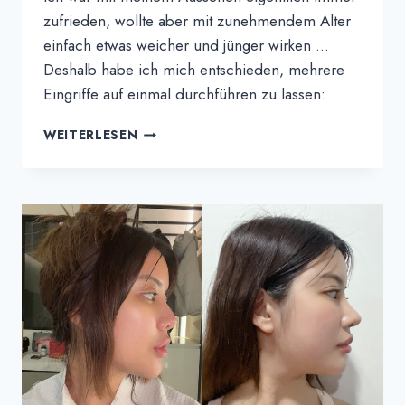
zufrieden, wollte aber mit zunehmendem Alter
einfach etwas weicher und jünger wirken …
Deshalb habe ich mich entschieden, mehrere
Eingriffe auf einmal durchführen zu lassen:
HONG'S
WEITERLESEN
ERFAHRUNGSBERICHT
|
MEINE
ALL-
IN-
ONE
GESICHTS-
UND
KÖRPERTRANSFORMATION
BEI
THEPLUS