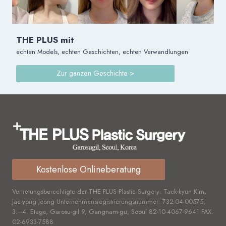
ZYGOMAREDUKTION
THE PLUS mit
echten Models, echten Geschichten, echten Verwandlungen
Zur ganzen Geschichte >
Kostenlose Onlineberatung
Vertretungsberechtigte der THE PLUS Plastic Surgery: Taek-kyun Kim,
Jae-yong Jeong Unternehmensregistrierungsnummer:
732-04-00575,
3.–4. Etage, Garosu-gil 9, Gangnam-gu, Seoul
82-10-4067-9641
FAX.
02-6933-7588