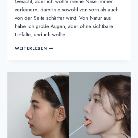
Gesicht, aber ich wollte meine Nase immer
verfeinern, damit sie sowohl von vorn als auch
von der Seite schärfer wirkt. Von Natur aus
habe ich große Augen, aber ohne sichtbare
Lidfalte, und ich wollte…
MOONPEARS
WEITERLESEN
ERFAHRUNGSBERICHT
|
DEZENTE,
ABER
WUNDERSCHÖNE
VERÄNDERUNGEN
AN
NASE,
AUGEN
UND
DURCH
FETTTRANSFER
BEI
THE