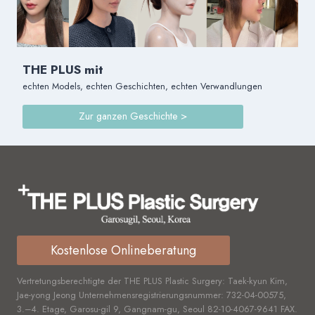
THE PLUS mit
echten Models, echten Geschichten, echten Verwandlungen
Zur ganzen Geschichte >
Kostenlose Onlineberatung
Vertretungsberechtigte der THE PLUS Plastic Surgery: Taek-kyun Kim,
Jae-yong Jeong Unternehmensregistrierungsnummer:
732-04-00575,
3.–4. Etage, Garosu-gil 9, Gangnam-gu, Seoul
82-10-4067-9641
FAX.